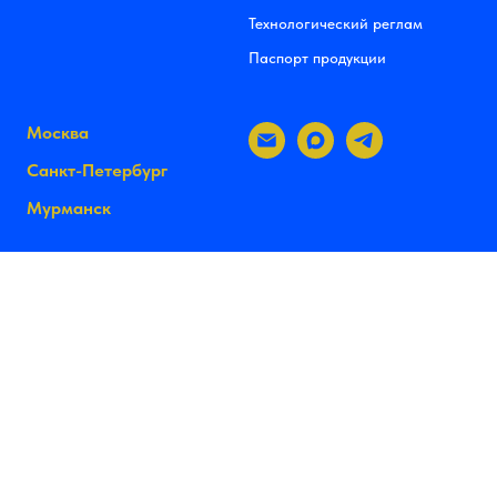
Технологический реглам
Паспорт продукции
Москва
Санкт-Петербург
Мурманск
+79999−79999−4
m-sertif@mail.ru
пн-пт: с 9:00 до 18:00