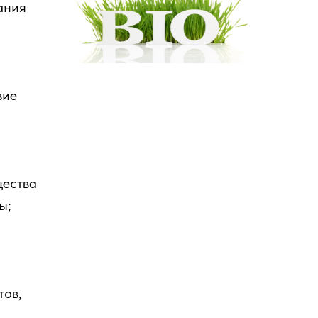
ания
вие
щества
ы;
тов,