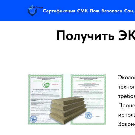
Сертификация
СМК
Пож. безопасн
Сан.
Получить ЭК
Эколо
техно
требо
Проце
испол
Закон