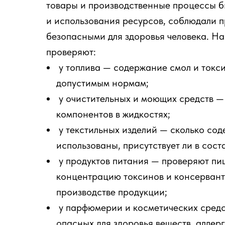
товары и производственные процессы 
и использования ресурсов, соблюдали 
безопасными для здоровья человека. Н
проверяют:
у топлива — содержание смол и токси
допустимым нормам;
у очистительных и моющих средств —
компонентов в жидкостях;
у текстильных изделий — сколько со
использованы, присутствует ли в сост
у продуктов питания — проверяют пи
концентрацию токсинов и консервант
производстве продукции;
у парфюмерии и косметических сред
опасных для здоровья веществ, аллерг