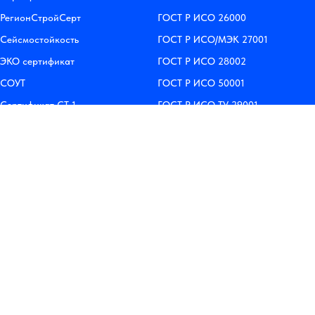
РегионСтройСерт
ГОСТ Р ИСО 26000
Сейсмостойкость
ГОСТ Р ИСО/МЭК 27001
ЭКО сертификат
ГОСТ Р ИСО 28002
СОУТ
ГОСТ Р ИСО 50001
Сертификат СТ-1
ГОСТ Р ИСО ТУ 29001
Отказное письмо
Пожарная безопасность
РегПожСерт
Гос. рег. продукции
Экспертное заключение
Технические условия
Стандарт организации
Технологический реглам
Паспорт продукции