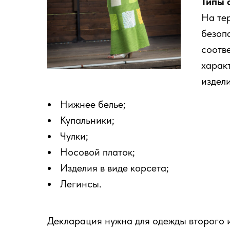
Типы 
На те
безоп
соотв
харак
издел
Нижнее белье;
Купальники;
Чулки;
Носовой платок;
Изделия в виде корсета;
Легинсы.
Декларация нужна для одежды второго и