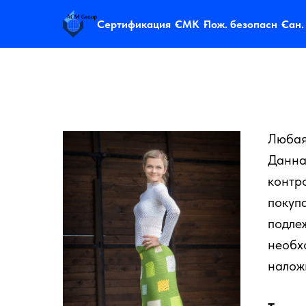
Сертификация
СМК
Пож. безопасн
Сан.
Любая
Данна
контр
покуп
подле
необх
налож