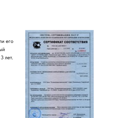
ли его
ый
3 лет.