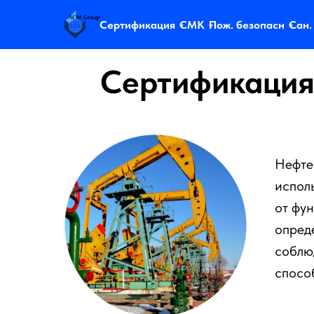
Сертификация
СМК
Пож. безопасн
Сан.
Сертификация
Нефте
испол
от фу
опред
соблю
спосо