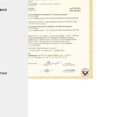
твия
стии