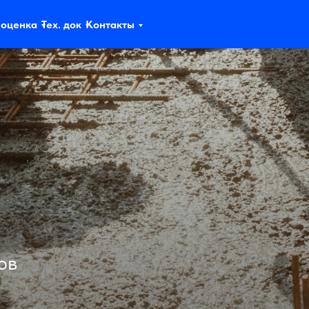
 оценка
Тех. док
Контакты
ов