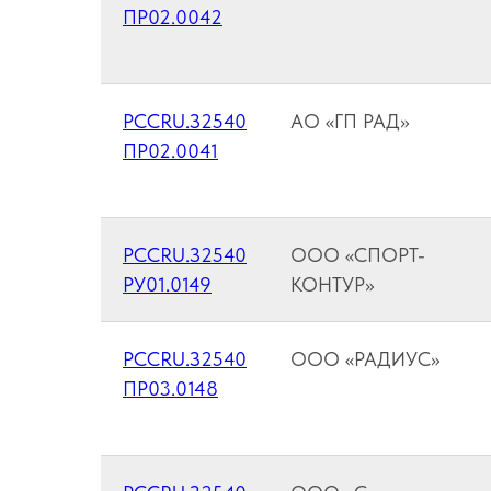
ПР02.0042
РССRU.З2540
АО «ГП РАД»
ПР02.0041
РССRU.З2540
ООО «СПОРТ-
РУ01.0149
КОНТУР»
РССRU.З2540
ООО «РАДИУС»
ПР03.0148