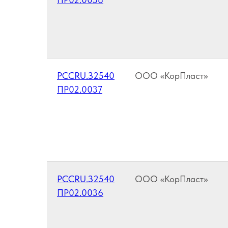
РССRU.З2540
ООО «КорПласт»
ПР02.0037
РССRU.З2540
ООО «КорПласт»
ПР02.0036