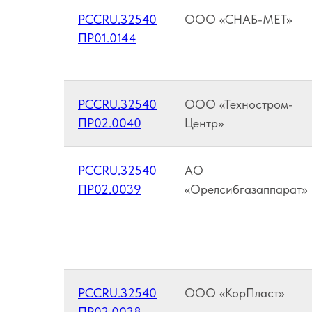
РССRU.З2540
ООО «СНАБ-МЕТ»
ПР01.0144
РССRU.З2540
ООО «Техностром-
ПР02.0040
Центр»
РССRU.З2540
АО
ПР02.0039
«Орелсибгазаппарат»
РССRU.З2540
ООО «КорПласт»
ПР02.0038