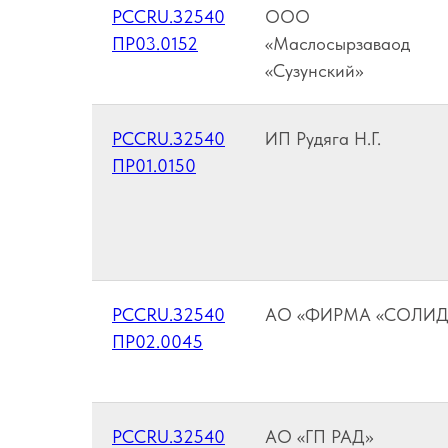
РССRU.З2540
ООО
ПР03.0152
«Маслосырзаваод
«Сузунский»
РССRU.З2540
ИП Рудяга Н.Г.
ПР01.0150
РССRU.З2540
АО «ФИРМА «СОЛИД
ПР02.0045
РССRU.З2540
АО «ГП РАД»