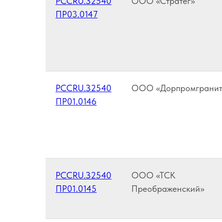
РССRU.З2540
ООО «Стратег»
ПР03.0147
РССRU.З2540
ООО «Дорпромгранит
ПР01.0146
РССRU.З2540
ООО «ТСК
ПР01.0145
Преображенский»