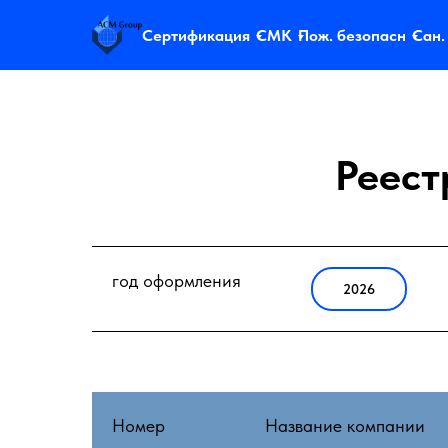
Сертификация
СМК
Пож. безопасн
Сан.
Реест
год оформления
2026
Номер
Название компании