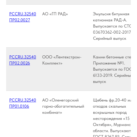
РССRU.З2540
АО «ГП РАД»
Эмульсия битумная
ПР02.0027
катионная РАД-А.
Выпускается по СТО
03670362-002-2017.
Серийный выпуск
РССRU.З2540
ООО «Лентехстром-
Камни бетонные стено
ПР02.0026
Комплект»
Приложение №1.
Выпускается по ГОСТ
6133-2019. Серийный
выпуск
РССRU.З2540
АО «Оленегорский
Щебень фр.20-40 мм, 
ПР01.0106
горно-обогатительный
отходов скальных
комбинат»
вскрышных пород
месторождения «15 лет
Октября», Мурманско
области. Выпускаются 
ГОСТ 8267-93. Серийн