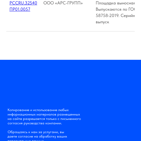
РССRU.З2540
ООО «АРС-ГРУПП»
Площадка выносная П 1
ПР01.0057
Выпускаются по ГОСТ
58758-2019. Серийный
выпуск
Копирование и использование любых
информационных материалов размещенных
на сайте разрешается только с письменного
согласия руководства компании.
Обращаясь к нам за услугами, вы
даете согласие на обработку ваших
персональных данных.