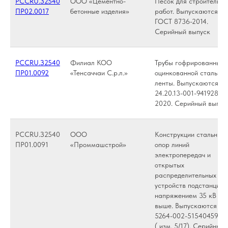
РССRU.З2540
ООО «Цементно-
Песок для строительны
ПР02.0017
бетонные изделия»
работ. Выпускаются по
ГОСТ 8736-2014.
Серийный выпуск
РССRU.З2540
Филиал КОО
Трубы гофрированные 
ПР01.0092
«Тенсаччаи С.р.л.»
оцинкованной стальной
ленты. Выпускаются по
24.20.13-001-94192891-
2020. Серийный выпус
РССRU.З2540
ООО
Конструкции стальные
ПР01.0091
«Проммашстрой»
опор линий
электропередач и
открытых
распределительных
устройств подстанций
напряжением 35 кВ и
выше. Выпускаются по
5264-002-51540459-2
( изм. 5/17). Серийный