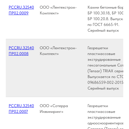
РССRU.З2540
ООО «Лентехстром-
Камни бетонные борто
ПР02.0009
Комплект»
БР 100.30.18, БР 100.30
БР 100.20.8. Выпускае
по ГОСТ 6665-91.
Серийный выпуск
РССRU.З2540
ООО «Лентехстром-
Георешетки
ПР02.0008
Комплект»
пластмассовые
экструдированные
гексагональные Сотер
(Tensar) TRIAX серии T
Выпускается по СТО
09686559-002-2015.
Серийный выпуск
РССRU.З2540
ООО «Сотерра
Георешетки
ПР02.0007
Инжиниринг»
пластмассовые
экструдированные
одноосноориентирован
Сотерра (Tensar) сери