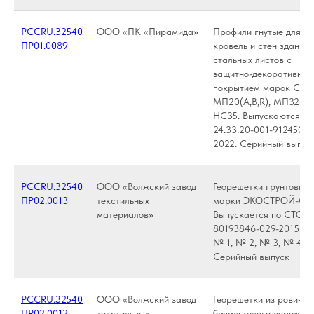
РССRU.З2540
ООО «ПК «Пирамида»
Профили гнутые для
ПР01.0089
кровель и стен зданий 
стальных листов с
защитно-декоративны
покрытием марок С8(А
МП20(А,В,R), МП32(R),
НС35. Выпускаются по
24.33.20-001-91245026
2022. Серийный выпус
РССRU.З2540
ООО «Волжский завод
Георешетки грунтовые
ПР02.0013
текстильных
марки ЭКОСТРОЙ-СБГ
материалов»
Выпускается по СТО
80193846-029-2015 с и
№ 1, № 2, № 3, № 4.
Серийный выпуск
РССRU.З2540
ООО «Волжский завод
Георешетки из ровинга
ПР02.0012
текстильных
базальтового дорожны