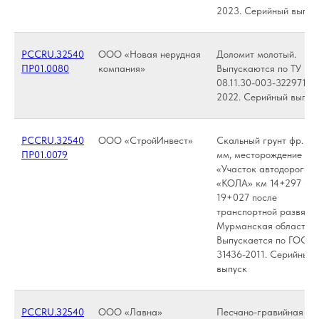
2023. Серийный выпус
РССRU.З2540
ООО «Новая нерудная
Доломит молотый.
ПР01.0080
компания»
Выпускаются по ТУ
08.11.30-003-32297102
2022. Серийный выпус
РССRU.З2540
ООО «СтройИнвест»
Скальный грунт фр. 0-
ПР01.0079
мм, месторождение
«Участок автодороги Р
«КОЛА» км 14+297 - к
19+027 после
транспортной развязки
Мурманская область.
Выпускается по ГОСТ
31436-2011. Серийный
выпуск
РССRU.З2540
ООО «Лавна»
Песчано-гравийная см