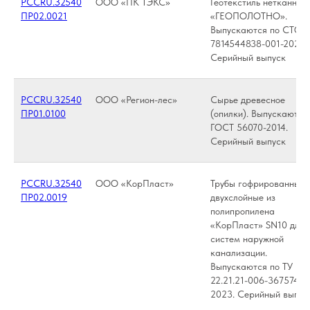
РССRU.З2540
ООО «ПК ТЭКС»
Геотекстиль нетканный
ПР02.0021
«ГЕОПОЛОТНО».
Выпускаются по СТО
7814544838-001-2021.
Серийный выпуск
РССRU.З2540
ООО «Регион-лес»
Сырье древесное
ПР01.0100
(опилки). Выпускаются
ГОСТ 56070-2014.
Серийный выпуск
РССRU.З2540
ООО «КорПласт»
Трубы гофрированные
ПР02.0019
двухслойные из
полипропилена
«КорПласт» SN10 для
систем наружной
канализации.
Выпускаются по ТУ
22.21.21-006-36757405
2023. Серийный выпус