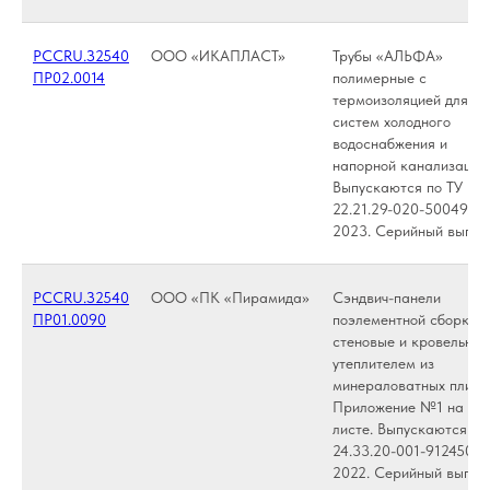
РССRU.З2540
ООО «ИКАПЛАСТ»
Трубы «АЛЬФА»
ПР02.0014
полимерные с
термоизоляцией для
систем холодного
водоснабжения и
напорной канализации.
Выпускаются по ТУ
22.21.29-020-5004923
2023. Серийный выпус
РССRU.З2540
ООО «ПК «Пирамида»
Сэндвич-панели
ПР01.0090
поэлементной сборки
стеновые и кровельные
утеплителем из
минераловатных плит.
Приложение №1 на од
листе. Выпускаются по
24.33.20-001-91245026
2022. Серийный выпус