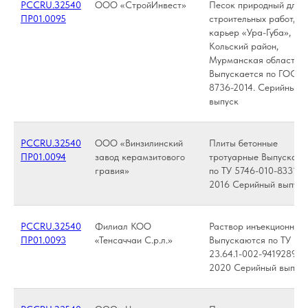
РССRU.З2540
ООО «СтройИнвест»
Песок природный для
ПР01.0095
строительных работ,
карьер «Ура-Губа»,
Кольский район,
Мурманская область.
Выпускается по ГОСТ
8736-2014. Серийный
выпуск
РССRU.З2540
ООО «Винзилинский
Плиты бетонные
ПР01.0094
завод керамзитового
тротуарные Выпускают
гравия»
по ТУ 5746-010-833122
2016 Серийный выпуск
РССRU.З2540
Филиал КОО
Раствор инъекционный
ПР01.0093
«Тенсаччаи С.р.л.»
Выпускаются по ТУ
23.64.1-002-94192891-
2020 Серийный выпус