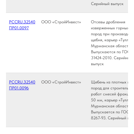
Серийный выпуск
РССRU.З2540
ООО «СтройИнвест»
Отсевы дробления
ПР01.0097
изверженных горных
пород при производств
щебня, карьер «Туллъя
Мурманская область.
Выпускаются по ГОСТ
31424-2010. Серийный
выпуск
РССRU.З2540
ООО «СтройИнвест»
Щебень из плотных го
ПР01.0096
пород для строительны
работ смесей фракции 
50 мм, карьер «Туллъя
Мурманская область.
Выпускается по ГОСТ
8267-93. Серийный вы