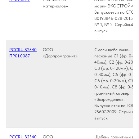
материалов»
марки ЭКОСТРОЙ-СБ
Выпускается по СТО
80193846-028-2015 с и
№ 1, № 2. Серийный
выпуск
РССRU.З2540
ООО
Смеси щебеночно-
ПР01.0087
«Дорпромгранит»
песчаные С1 (фр. 0-
40мм), С2 (фр. 0-20мм
С3 (фр. 0-120мм), С4 (
0-80мм), С5 (фр. 0-40
С6 (фр. 0-20мм), С7 (ф
0-10мм), С8 (фр. 0-5мм
гранитный карьер
«Возрождение».
Выпускаются по ГОСТ
25607-2009. Серийный
выпуск
РССRU.З2540
ООО
Щебень гранитный для