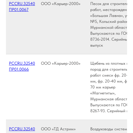
РССRU.З2540
ООО «Карьер-2000»
Песок для строительны
ПР01.0067
работ, месторождение
«Большая Лавна», учас
№5, Кольский район,
Мурманской области.
Выпускаются по ГОСТ
8736-2014. Серийный
выпуск
РССRU.З2540
ООО «Карьер-2000»
Щебень из плотных го
ПР01.0066
пород для строительны
работ смеси фр. 20-70
мм, фр. 20-40 мм, фр. 
70 мм карьер
«Магнетиты»,
Мурманская область.
Выпускаются по ГОСТ
8267-93. Серийный вы
РССRU.З2540
ООО «ТД Астрим»
Воздуховоды систем