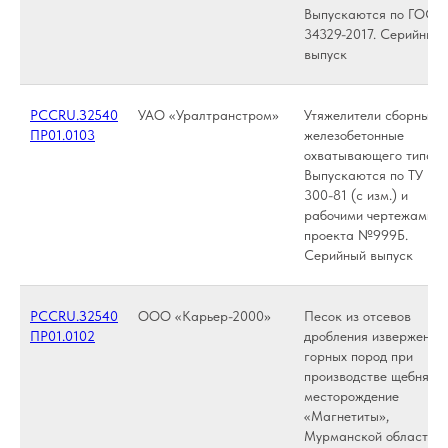
Выпускаются по ГОСТ
34329-2017. Серийный
выпуск
РССRU.З2540
УАО «Уралтранстром»
Утяжелители сборные
ПР01.0103
железобетонные
охватывающего типа У
Выпускаются по ТУ 102
300-81 (с изм.) и
рабочими чертежами
проекта №999Б.
Серийный выпуск
РССRU.З2540
ООО «Карьер-2000»
Песок из отсевов
ПР01.0102
дробления изверженны
горных пород при
производстве щебня,
месторождение
«Магнетиты»,
Мурманской области.