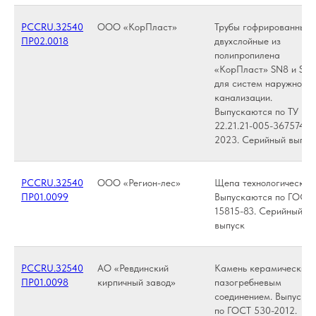
РССRU.З2540
ООО «КорПласт»
Трубы гофрированные
ПР02.0018
двухслойные из
полипропилена
«КорПласт» SN8 и SN1
для систем наружной
канализации.
Выпускаются по ТУ
22.21.21-005-36757405
2023. Серийный выпус
РССRU.З2540
ООО «Регион-лес»
Щепа технологическая
ПР01.0099
Выпускаются по ГОСТ
15815-83. Серийный
выпуск
РССRU.З2540
АО «Ревдинский
Камень керамический 
ПР01.0098
кирпичный завод»
пазогребневым
соединением. Выпуска
по ГОСТ 530-2012.