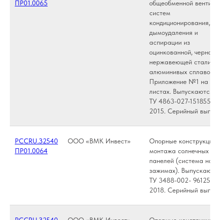
ПР01.0065
общеобменной вентиля
систем
кондиционирования,
дымоудаления и
аспирации из
оцинкованной, черной,
нержавеющей стали и
алюминивых сплавов.
Приложение №1 на дву
листах. Выпускаются п
ТУ 4863-027-15185548
2015. Серийный выпус
РССRU.З2540
ООО «ВМК Инвест»
Опорные конструкции 
ПР01.0064
монтажа солнечных
панелей (система на
зажимах). Выпускаютс
ТУ 3488-002- 96125172
2018. Серийный выпус