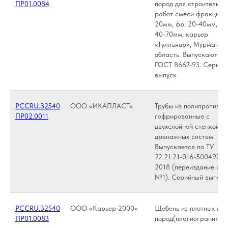
ПР01.0084
пород для строительны
работ смеси фракции 
20мм, фр. 20-40мм, фр
40-70мм, карьер
«Туллъявр», Мурманск
область. Выпускаются 
ГОСТ 8667-93. Серийн
выпуск
РССRU.З2540
ООО «ИКАПЛАСТ»
Трубы из полипропилен
ПР02.0011
гофрированные с
двухслойной стенкой д
дренажных систем.
Выпускается по ТУ
22.21.21-016-50049230
2018 (переиздание с из
№1). Серийный выпуск
РССRU.З2540
ООО «Карьер-2000»
Щебень из плотных го
ПР01.0083
пород(плагиогранитов)