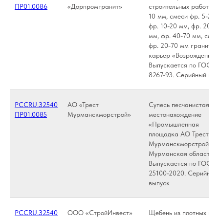
ПР01.0086
«Дорпромгранит»
строительных работ фр
10 мм, смеси фр. 5-20 
фр. 10-20 мм, фр. 20-4
мм, фр. 40-70 мм, сме
фр. 20-70 мм гранитн
карьер «Возрождение»
Выпускается по ГОСТ
8267-93. Серийный вы
РССRU.З2540
АО «Трест
Супесь песчанистая,
ПР01.0085
Мурманскморстрой»
местонахождение
«Промышленная
площадка АО Трест
Мурманскморстрой»,
Мурманская область.
Выпускается по ГОСТ
25100-2020. Серийный
выпуск
РССRU.З2540
ООО «СтройИнвест»
Щебень из плотных го