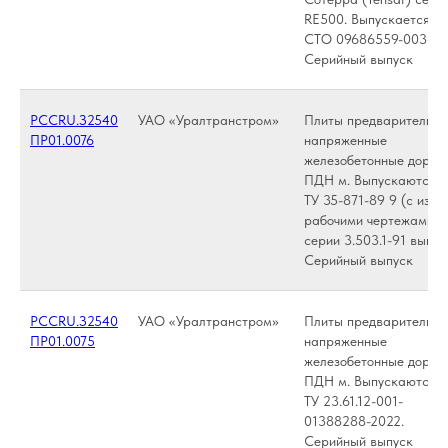
RE500. Выпускается по
СТО 09686559-003-20
Серийный выпуск
РССRU.З2540
УАО «Уралтранстром»
Плиты предварительно
ПР01.0076
напряженные
железобетонные дорож
ПДН м. Выпускаются п
ТУ 35-871-89 9 (с изм.)
рабочими чертежами
серии 3.503.1-91 выпуск
Серийный выпуск
РССRU.З2540
УАО «Уралтранстром»
Плиты предварительно
ПР01.0075
напряженные
железобетонные дорож
ПДН м. Выпускаются п
ТУ 23.61.12-001-
01388288-2022.
Серийный выпуск