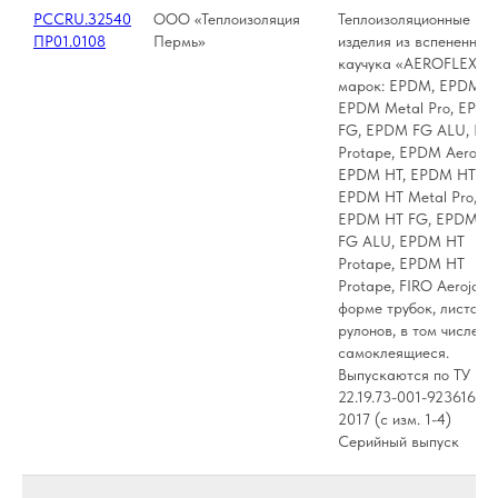
РССRU.З2540
ООО «Теплоизоляция
Теплоизоляционные
ПР01.0108
Пермь»
изделия из вспененног
каучука «AEROFLEX»
марок: EPDM, EPDM A
EPDM Metal Pro, EPD
FG, EPDM FG ALU, E
Protape, EPDM Aerojac
EPDM HT, EPDM HT AL
EPDM HT Metal Pro,
EPDM HT FG, EPDM H
FG ALU, EPDM HT
Protape, EPDM HT
Protape, FIRO Aerojack
форме трубок, листов и
рулонов, в том числе
самоклеящиеся.
Выпускаются по ТУ
22.19.73-001-92361651-
2017 (с изм. 1-4)
Серийный выпуск