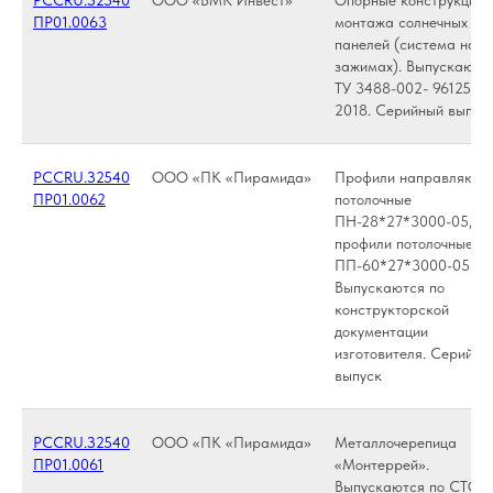
РССRU.З2540
ООО «ВМК Инвест»
Опорные конструкции 
ПР01.0063
монтажа солнечных
панелей (система на
зажимах). Выпускаютс
ТУ 3488-002- 96125172
2018. Серийный выпус
РССRU.З2540
ООО «ПК «Пирамида»
Профили направляющ
ПР01.0062
потолочные
ПН-28*27*3000-05,
профили потолочные
ПП-60*27*3000-05.
Выпускаются по
конструкторской
документации
изготовителя. Серийны
выпуск
РССRU.З2540
ООО «ПК «Пирамида»
Металлочерепица
ПР01.0061
«Монтеррей».
Выпускаются по СТО