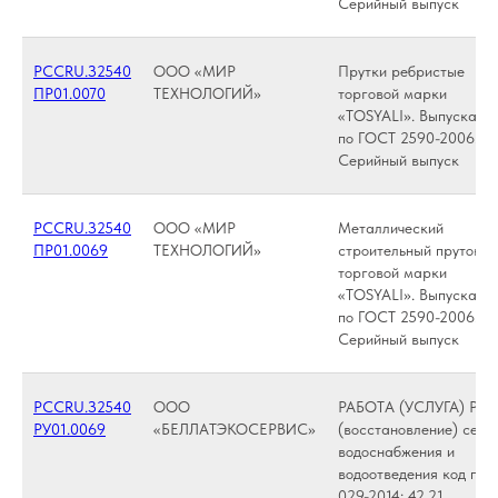
Серийный выпуск
РССRU.З2540
ООО «МИР
Прутки ребристые
ПР01.0070
ТЕХНОЛОГИЙ»
торговой марки
«TOSYALI». Выпускают
по ГОСТ 2590-2006.
Серийный выпуск
РССRU.З2540
ООО «МИР
Металлический
ПР01.0069
ТЕХНОЛОГИЙ»
строительный пруток,
торговой марки
«TOSYALI». Выпускают
по ГОСТ 2590-2006.
Серийный выпуск
РССRU.З2540
ООО
РАБОТА (УСЛУГА) Рем
РУ01.0069
«БЕЛЛАТЭКОСЕРВИС»
(восстановление) сете
водоснабжения и
водоотведения код по 
029-2014: 42.21