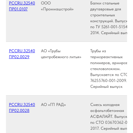
РССRU.З2540
ООО
Балки стальные
ПР01.0107
«Проммашстрой»
двутавровые для
строительных
конструкций. Выпуска
по ТУ 5261-001-515404
2014. Серийный выпус
РССRU.З2540
АО «Трубы
Трубы из
ПР02.0029
центробежного литья»
термореактивных
полимеров, армирован
стекловолокном.
Выпускается по СТО
76255760-001-2009.
Серийный выпуск
РССRU.З2540
АО «ГП РАД»
Смесь холодная
ПР02.0028
асфальтобетонная
АСФАЛАЙТ. Выпускае
по СТО 03670362-003
2017. Серийный выпуск