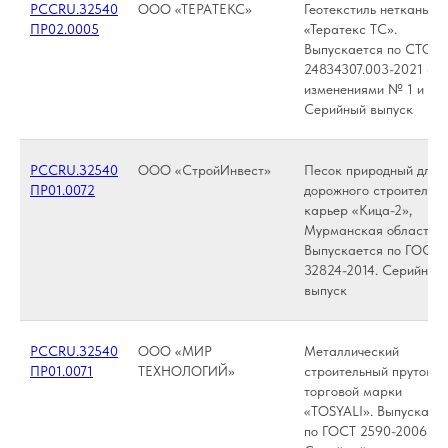
РССRU.З2540
ООО «ТЕРАТЕКС»
Геотекстиль нетканый
ПР02.0005
«Тератекс ТС».
Выпускается по СТО
24834307.003-2021 с
изменениями № 1 и № 
Серийный выпуск
РССRU.З2540
ООО «СтройИнвест»
Песок природный для
ПР01.0072
дорожного строительс
карьер «Кица-2»,
Мурманская область.
Выпускается по ГОСТ
32824-2014. Серийный
выпуск
РССRU.З2540
ООО «МИР
Металлический
ПР01.0071
ТЕХНОЛОГИЙ»
строительный пруток
торговой марки
«TOSYALI». Выпускают
по ГОСТ 2590-2006.