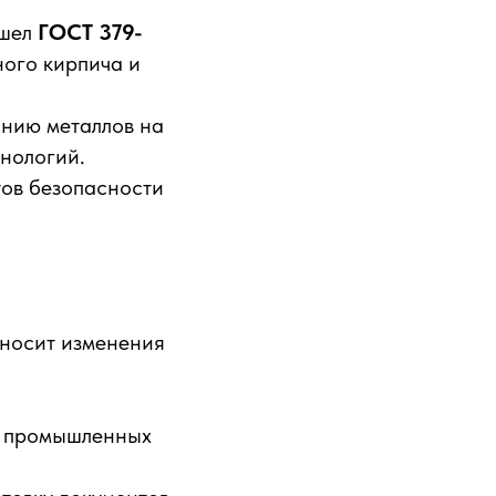
ишел
ГОСТ 379-
ого кирпича и
нию металлов на
хнологий.
тов безопасности
вносит изменения
я промышленных