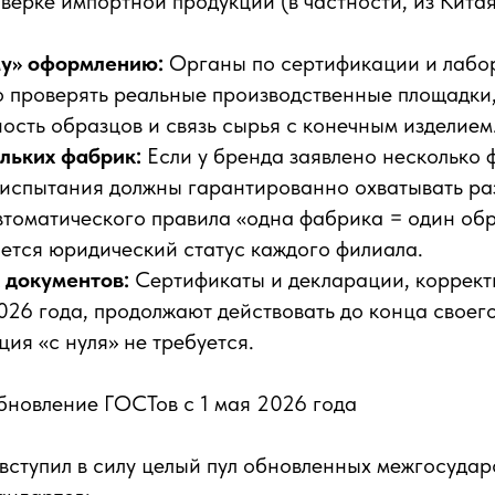
верке импортной продукции (в частности, из Китая
му» оформлению:
Органы по сертификации и лабо
о проверять реальные производственные площадки
ость образцов и связь сырья с конечным изделием
льких фабрик:
Если у бренда заявлено несколько 
 испытания должны гарантированно охватывать ра
втоматического правила «одна фабрика = один обр
ется юридический статус каждого филиала.
 документов:
Сертификаты и декларации, коррек
026 года, продолжают действовать до конца своег
ия «с нуля» не требуется.
бновление ГОСТов с 1 мая 2026 года
вступил в силу целый пул обновленных межгосудар