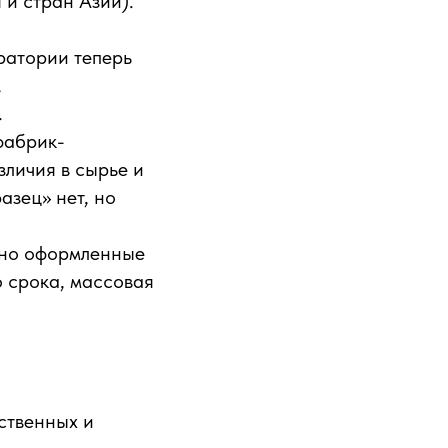
 и стран Азии).
ратории теперь
,
.
фабрик-
зличия в сырье и
азец» нет, но
тно оформленные
о срока, массовая
ственных и