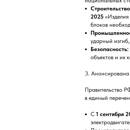
национальных ст
Строительство
2025
«Изделия 
блоков необход
Промышленнос
ударный изгиб,
Безопасность:
объектов и их 
3. Анонсирована
Правительство Р
в единый перече
С
1 сентября 2
электродвигате