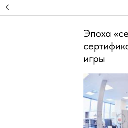
Эпоха «се
сертифик
игры