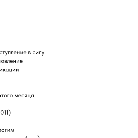
ступление в силу
новление
фикации
того месяца.
011)
рогим