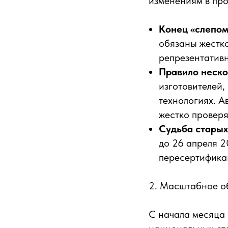
изменениям в про
Конец «слепо
обязаны жестк
репрезентативн
Правило неско
изготовителей,
технологиях. А
жестко проверя
Судьба старых
до 26 апреля 2
пересертификац
2. Масштабное о
С начала месяца 