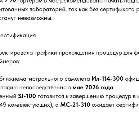
 и импортерам в мае рекомендовано начать подго
итованных лабораторий, так как без сертификата 
станут невозможны.
сертификация
ректировала графики прохождения процедур для ф
йнеров:
ближнемагистрального самолета
Ил-114-300
офиц
стадию непосредственно в
мае 2026 года
.
щенный
SJ-100
готовится к завершению процедур в 
49 комплектующих), а
МС-21-310
ожидает сертифик